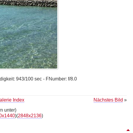
igkeit: 943/100 sec - FNumber: f/8.0
lerie Index
Nächstes Bild
»
n unter)
0x1440
)(
2848x2136
)