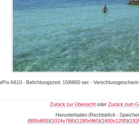
ePix A610 - Belichtungszeit: 10/6800 sec - Verschlussgeschwind
Zurück zur Übersicht
oder
Zurück zum Ga
Herunterladen (Rechtsklick - Speicher
(
800x600
)(
1024x768
)(
1280x960
)(
1600x1200
)(
192